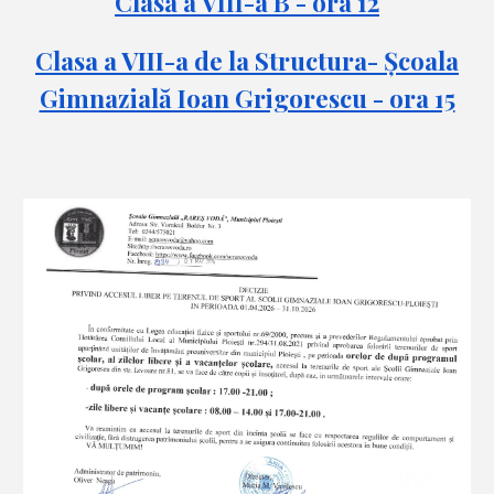
Clasa a VIII-a B - ora 12
Clasa a VIII-a de la Structura- Școala
Gimnazială Ioan Grigorescu - ora 15