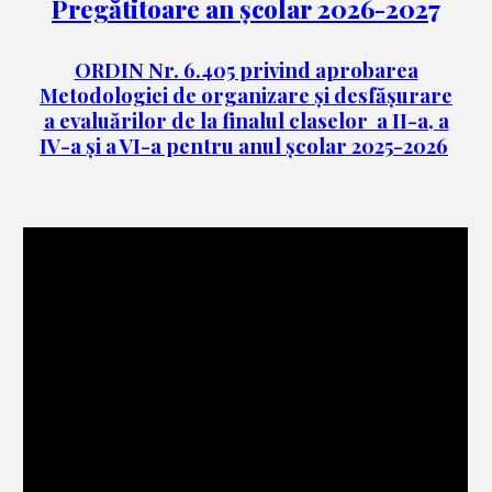
Pregătitoare an școlar 2026-202
7
ORDIN Nr. 6.405 privind aprobarea
Metodologiei de organizare și desfășurare
a evaluărilor de la finalul claselor a II-a, a
IV-a și a VI-a pentru anul școlar 2025-2026