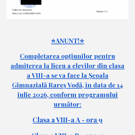
⭐ANUNT!⭐
Completarea opțiunilor pentru
admiterea la liceu a elevilor din clasa
a VIII-a se va face la Școala
Gimnazială Rareș Vodă, in data de 14
iulie 2026, conform programului
următor:
Clasa a VIII-a A - ora 9